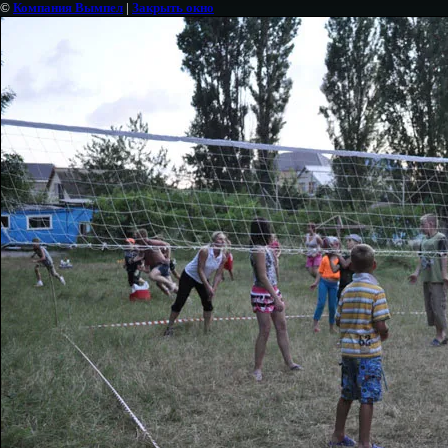
©
Компания Вымпел
|
Закрыть окно