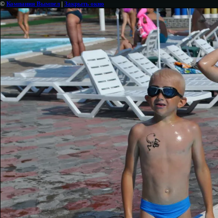
©
Компания Вымпел
|
Закрыть окно